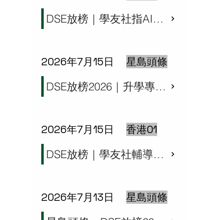
DSE放榜｜學友社指AI改變JUPAS選科趨勢 籲勿盲報：重點想唔想讀
2026年7月15日
星島頭條
DSE放榜2026｜升學專家分析5大分數情況出路 預計幾多分可穩入「八大」？
2026年7月15日
香港01
DSE放榜｜學友社輔導熱線接獲逾百求助 關注選科策略副學士課程
2026年7月13日
星島頭條