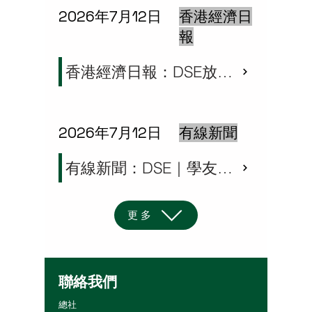
2026年7月12日
香港經濟日
報
香港經濟日報：DSE放榜2026｜學友社料最佳5科22分始「穩入」八大 學生籲家長放榜時「唔好講咁多嘢」 吳寶城建議關心之餘要留空間
2026年7月12日
有線新聞
有線新聞：DSE｜學友社料5科22分穩入八大 考生增5%選科宜保守 應屆生盼家長勿過慮：關心則亂
更多
聯絡我們
總社