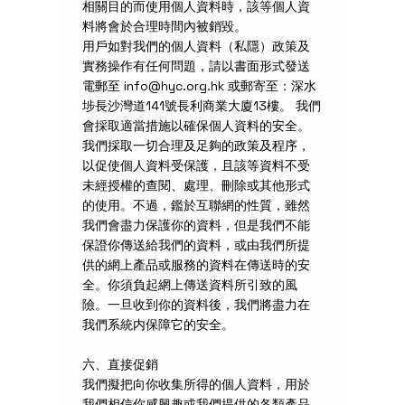
相關目的而使用個人資料時，該等個人資
料將會於合理時間內被銷毀。
用戶如對我們的個人資料（私隱）政策及
實務操作有任何問題，請以書面形式發送
電郵至
info@hyc.org.hk
或郵寄至：深水
埗長沙灣道141號長利商業大廈13樓。 我們
會採取適當措施以確保個人資料的安全。
我們採取一切合理及足夠的政策及程序，
以促使個人資料受保護，且該等資料不受
未經授權的查閱、處理、刪除或其他形式
的使用。不過，鑑於互聯網的性質，雖然
我們會盡力保護你的資料，但是我們不能
保證你傳送給我們的資料，或由我們所提
供的網上產品或服務的資料在傳送時的安
全。你須負起網上傳送資料所引致的風
險。一旦收到你的資料後，我們將盡力在
我們系統内保障它的安全。
六、直接促銷
我們擬把向你收集所得的個人資料，用於
我們相信你感興趣或我們提供的各類產品