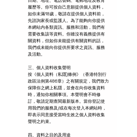
日期、地址、電話號碼、電郵地址及教育
履歷等。你可按自己意願提供個人資料，
如你未滿18歲，敬請在提供個人資料前，
先諮詢家長或監護人。為了能夠向你提供
本網站内各類資訊、服務和活動，我們有
需要收集該等資料。你雖沒有義務提供有
關資料，但如你未能提供有關資料的話，
我們或未能向你提供所要求之資訊、服務
及活動。
三、個人資料收集聲明
按《個人資料（私隱)條例》（香港特別行
政區法例第486章）之有關規定，我們致力
保障你之網上私隱，並會在向你收集資料
時，通知你相關事項。本聲明會不時修
訂，敬請定期查閱最新版本。當你登記使
用我們的服務及/或在每次登入本網站時，
即表示同意接受當時生效之個人資料收集
聲明之約束。
四、資料之目的及用途