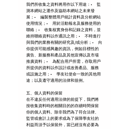
我們所收集之資料將用作以下用途：• 監
測本網站之運作及協助本網站之未來發
展；• 編製整體用戶統計資料及分析網站
使用情況；• 用於活動報名及服務使用的
聯絡；• 收集核實身份和記錄之資料，並
維持聯絡資料以作通訊之用；• 不時進行
與我們的業務有關的研究及/或分析；• 向
你提供可能感興趣的資訊，例如目標性的
廣告、新服務和產品及其他宣傳以及市場
推廣資料；• 為配合用戶所需，存取用戶
所提供的資料以作設計或改善產品、服務
或設施之用；• 學友社使命一致的其他用
途；以及遵守適用的法律和規例。
五、個人資料的保留
在不違反任何適用法律的前提下，我們將
按收集資料時的相關目的的存續時間保留
你的個人資料。除非我們為了符合法律、
監管或會計上的要求或為了保障學友社的
利益而須予以保留外，當已經沒有必要為