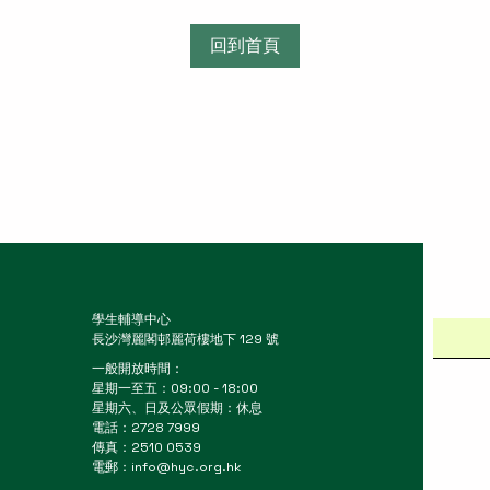
回到首頁
學生輔導中心
長沙灣麗閣邨麗荷樓地下 129 號
一般開放時間：
星期一至五：09:00 - 18:00
星期六、日及公眾假期：休息
電話：2728 7999
傳真：2510 0539
電郵：
info@hyc.org.hk