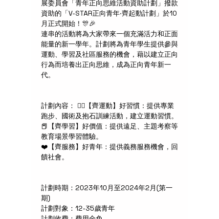
展委員會「青年正向思維活動資助計劃」撥款
資助的「V-STAR正向青年‧齊起動計劃」於10
月正式開始！🎊🎉
連串的活動將為大家帶來一個充滿活力和正面
能量的新一學年。計劃將為青年學生提供參與
運動、學習及社區服務的機會，藉以建立正向
行為而培養出正向思維，成為正向青年新一
代。
計劃內容： 🏃‍♂️【齊運動】好習慣：提供專業
跑步、國術及抱石訓練活動，建立運動習慣。
📕【齊學習】好價值：提供遠足、主題考察等
教育場景學習體驗。
❤️【齊服務】好青年：提供義務服務機會，回
饋社會。
計劃時期：2023年10月至2024年2月(第一
期)
計劃對象：12-35歲青年
計劃收費：費用全免