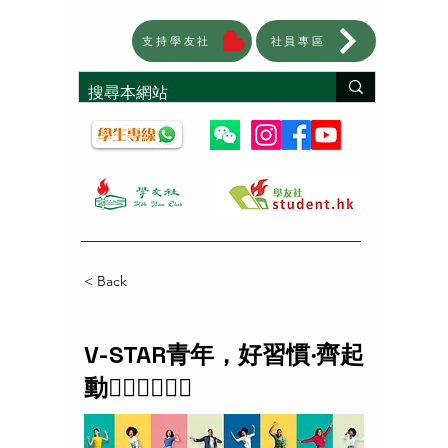
支持學友社
社員專區
< Back
V-STAR青年，好習慣‧齊起
動🏃🏻‍♂️🏃🏻‍♂️