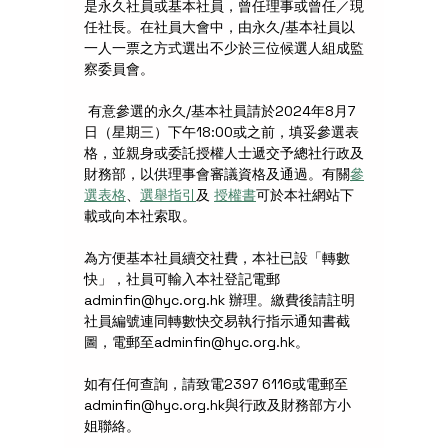
是永久社員或基本社員，曾任理事或曾任／現
任社長。在社員大會中，由永久/基本社員以
一人一票之方式選出不少於三位候選人組成監
察委員會。
 有意參選的永久/基本社員請於2024年8月7
日（星期三）下午18:00或之前，填妥參選表
格，並親身或委託授權人士遞交予總社行政及
財務部，以供理事會審議資格及通過。有關
參
選表格
、
選舉指引
及 
授權書
可於本社網站下
載或向本社索取。
為方便基本社員續交社費，本社已設「轉數
快」，社員可輸入本社登記電郵
adminfin@hyc.org.hk 辦理。繳費後請註明
社員編號連同轉數快交易執行指示通知書截
圖，電郵至adminfin@hyc.org.hk。
如有任何查詢，請致電2397 6116或電郵至
adminfin@hyc.org.hk與行政及財務部方小
姐聯絡。