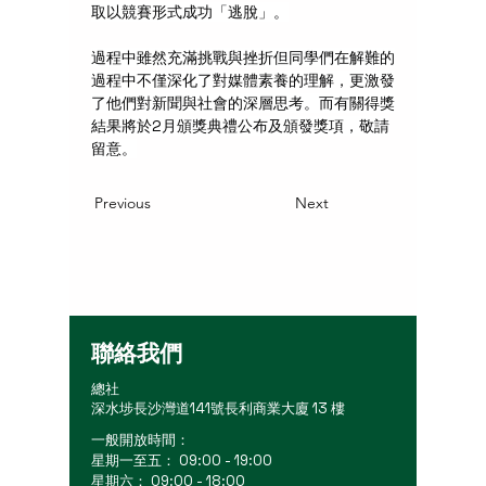
取以競賽形式成功「逃脫」。
過程中雖然充滿挑戰與挫折但同學們在解難的
過程中不僅深化了對媒體素養的理解，更激發
了他們對新聞與社會的深層思考。而有關得獎
結果將於2月頒獎典禮公布及頒發獎項，敬請
留意。
Previous
Next
聯絡我們
總社
深水埗長沙灣道141號長利商業大廈 13 樓
一般開放時間：
星期一至五： 09:00 - 19:00
星期六： 09:00 - 18:00