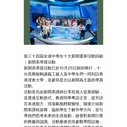
第三十四屆全港中學生十大新聞選舉活動回顧
｜新聞系導賞活動
新聞系導賞活動已於10月25日順利舉行，十
分高興能夠讓義工媒人及中學生們一同到訪香
港浸會大學，並參與是次以新聞為主題的導賞
活動。
活動首先由新聞系講師分享其個人從業經驗，
並透過互動形式，教授同學粵語正音，提升語
言表達能力，現場氣氛輕鬆愉快。隨後介紹新
聞系課程架構，協助學生了解升學方向，並引
導他們思考未來的生涯規劃，啟發對新聞行業
的興趣與認識。活動最後安排參觀學院設施，