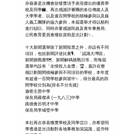
亦藉著是次機會頒發獎項予表現傑出的優異學
校及同學🏫。再次感謝評審團的各位傳媒人及
大學學者、以及逾百間學校的積極參與以及媒
人義工團隊的協力參與，本屆選舉才得以順利
進行🙌🏻。同時亦要感謝民政及青年事務局、
公民教育委員會撥款資助是次計劃✨。
十大新聞選舉除了新聞投票之外，亦設有不同
項目，包括新聞評述比賽🎙️、「認識大灣區」
新聞挑戰賽🗺️、新聞解碼挑戰日等，而每屆
選舉均設有「全情投入金獎」🏆，嘉許在整
個計劃期間積極參與不同項目的學校，本年度
有超過一百間學校參與當中✨，得分最高的四
間學校分別為(排名不分先後) 
迦密主恩中學
保良局羅傑承 (一九八三)中學
路德會呂明才中學
保良局李城璧中學
本社再次恭喜獲獎學校及同學👏🏻，亦希望同
學透過是次活動對各地事務加深認識，提升時