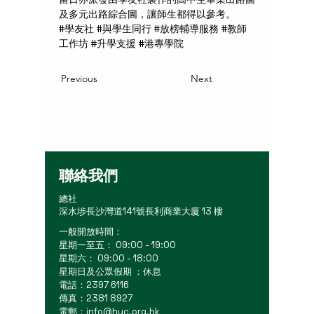
及多元出路綜合圖，讓師生都得以參考。
#學友社 #與學生同行 #放榜輔導服務 #教師
工作坊 #升學支援 #港專學院
Previous
Next
聯絡我們
總社
深水埗長沙灣道141號長利商業大廈 13 樓
一般開放時間：
星期一至五： 09:00 - 19:00
星期六： 09:00 - 18:00
星期日及公眾假期 ：休息
電話：2397 6116
傳真：2381 8927
電郵：
info@hyc.org.hk