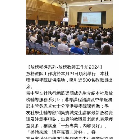
【放榜輔導系列-放榜教師工作坊2024】
放榜教師工作坊於本月21日順利舉行，本社
獲港專學院提供場地，吸引近300名教職員出
席。
當中學友社執行總監梁國成先生介紹本社及放
榜輔導服務系列✨；港專課程諮詢及中學服務
部主管吳恩卓女士分享港專學院課程📚；學
友社學生輔導顧問吳寶城先生講解最新放榜資
訊及注意事項📝，出席的教職員老師也表示獲
益良多，稱講座「十分專業，內容良好」、
「整體來說，講座嘉賓非常好」。😄
當日亦派發由學友社製作的高中生畢業出路圖