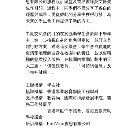
思有限公司服務設計總監及首席教練吳文軒先
生作引領。過程中，同學們不僅分享了各自的
經歷與成果，更從彼此的分享中獲得啟發，為
未來的學生會工作提供了新的方向。
中期交流會的目的在於協助學生會於餘下學年
中，進一步檢視自身的角色與定位，並訂立具
體行動方案。透過這次聚會，學生會成員能夠
更清楚地理解自身在校園中的責任，並以更積
極的態度投入服務，在校園內推動計劃中的三
大主題：「價值觀教育」、「可持續發展」及
「精神健康」。
主辦機構：學友社
協辦機構：香港專業教育學院工程學科
支持機構：教育局、國際可持續發展學院、義
務工作發展局、
　　　　　香港津貼中學議會、香港直接資助
學校議會 
培訓機構：EduMind教思有限公司