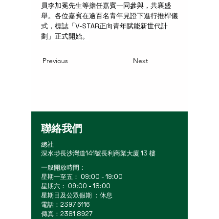
員李加冕先生等擔任嘉賓一同參與，共襄盛
舉。各位嘉賓在逾百名青年見證下進行推桿儀
式，標誌「V-STAR正向青年賦能新世代計
劃」正式開始。
Previous
Next
聯絡我們
總社
深水埗長沙灣道141號長利商業大廈 13 樓
一般開放時間：
星期一至五： 09:00 - 19:00
星期六： 09:00 - 18:00
星期日及公眾假期 ：休息
電話：2397 6116
傳真：2381 8927