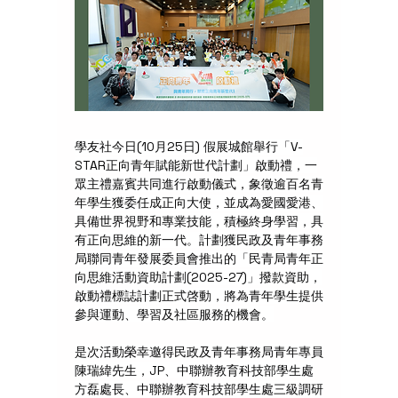
學友社今日(10月25日) 假展城館舉行「V-
STAR正向青年賦能新世代計劃」啟動禮，一
眾主禮嘉賓共同進行啟動儀式，象徵逾百名青
年學生獲委任成正向大使，並成為愛國愛港、
具備世界視野和專業技能，積極終身學習，具
有正向思維的新一代。計劃獲民政及青年事務
局聯同青年發展委員會推出的「民青局青年正
向思維活動資助計劃(2025-27)」撥款資助，
啟動禮標誌計劃正式啓動，將為青年學生提供
參與運動、學習及社區服務的機會。
是次活動榮幸邀得民政及青年事務局青年專員
陳瑞緯先生，JP、中聯辦教育科技部學生處
方磊處長、中聯辦教育科技部學生處三級調研