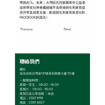
學路向🔍。未來，大灣區共同家園青年公益基
金和學友社將會繼續攜手為香港師生和家長提
供升學及就業支援，歡迎師生和家長留意IG和
FACEBOOK的資訊✨
Previous
Next
聯絡我們
總社
深水埗長沙灣道141號長利商業大廈 13 樓
一般開放時間：
星期一至五： 09:00 - 19:00
星期六： 09:00 - 18:00
星期日及公眾假期 ：休息
電話：2397 6116
傳真：2381 8927