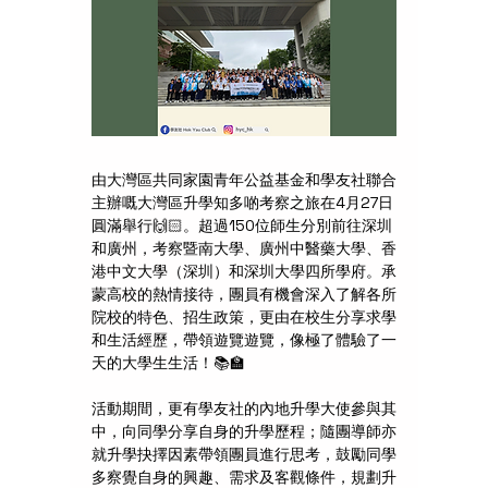
由大灣區共同家園青年公益基金和學友社聯合
主辦嘅大灣區升學知多啲考察之旅在4月27日
圓滿舉行🙌🏻。超過150位師生分別前往深圳
和廣州，考察暨南大學、廣州中醫藥大學、香
港中文大學（深圳）和深圳大學四所學府。承
蒙高校的熱情接待，團員有機會深入了解各所
院校的特色、招生政策，更由在校生分享求學
和生活經歷，帶領遊覽遊覽，像極了體驗了一
天的大學生生活！📚🏫
活動期間，更有學友社的內地升學大使參與其
中，向同學分享自身的升學歷程；隨團導師亦
就升學抉擇因素帶領團員進行思考，鼓勵同學
多察覺自身的興趣、需求及客觀條件，規劃升