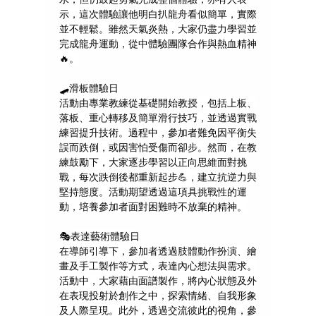
示，這次體驗讓他明白扒龍舟看似簡單，實際
並不輕鬆。雖然天氣炎熱，大家仍盡力學習並
完成龍舟運動，從中體驗團隊合作與熱血精神
🔥
。
🛹
滑板體驗日
活動由專業教練從基礎開始教授，包括上板、
落板、重心轉移及簡單滑行技巧，並透過實戰
練習提升技術。過程中，參加者難免因平衡失
誤而跌倒，或因害怕受傷而卻步。然而，在教
練鼓勵下，大家逐步學習以正向思維面對挑
戰，每次跌倒後都重新起步
💪
，建立抗逆力與
堅持態度。活動期望透過這項具挑戰性的運
動，培養參加者面對困難時不放棄的精神。
🎭
表達藝術體驗日
在導師引導下，參加者透過肢體動作扮演、繪
畫及手工製作等方式，表達內心想法與需求。
活動中，大家藉由面譜製作，將內心狀態及外
在表現投射於創作之中，探索情緒、自我形象
及人際呈現。此外，透過交流彼此的視角，參