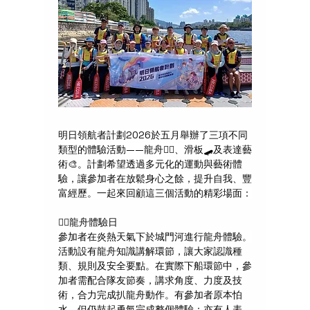
明日領航者計劃2026於五月舉辦了三項不同
類型的體驗活動——龍舟
🚣‍♂️
、滑板
🛹
及表達藝
術
🎨
。計劃希望透過多元化的運動與藝術體
驗，讓參加者在放鬆身心之餘，提升自我、豐
富經歷。一起來回顧這三個活動的精彩場面：
🚣‍♂️
龍舟體驗日
參加者在炎熱天氣下於城門河進行龍舟體驗。
活動設有龍舟知識講解環節，讓大家認識種
類、規則及安全要點。在實際下船環節中，參
加者需配合隊友節奏，講求角度、力度及技
術，合力完成扒龍舟動作。有參加者原本怕
水，但仍鼓起勇氣完成整個體驗；亦有人表