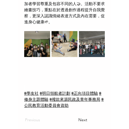
加者學習尊重及包容不同的人
🤝
。活動不要求
繪畫技巧，重點在於透過創作過程提升自我覺
察，更深入認識情緒表達方式及內在需要，促
進身心健康
🌱
。
#學友社
#明日領航者計劃
#正向項目體驗
#
修身主題體驗
#撥款來源民政及青年事務局
#
公民教育活動委員會資助
Previous
Next