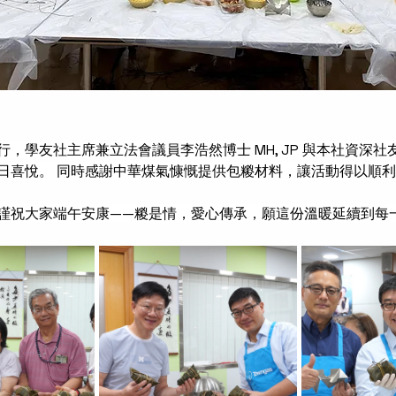
，學友社主席兼立法會議員李浩然博士 MH, JP 與本社資深
日喜悅。 同時感謝中華煤氣慷慨提供包糉材料，讓活動得以順
謹祝大家端午安康——糉是情，愛心傳承，願這份溫暖延續到每