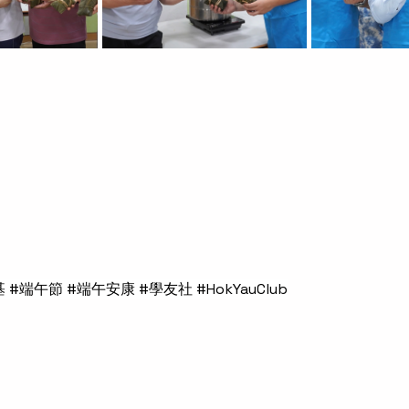
 #端午節 #端午安康 #學友社 #HokYauClub