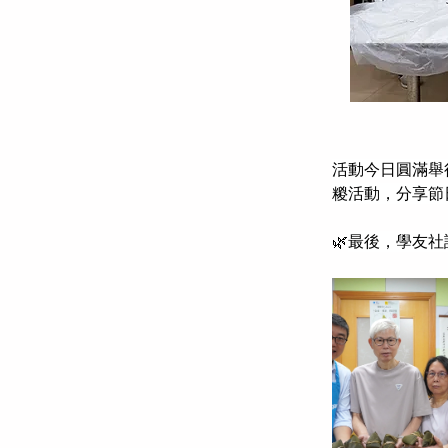
活動今日圓滿舉行
糉活動，分享節
🌿
最後，學友社