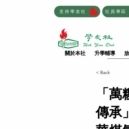
支持學友社
社員專區
關於本社
升學輔導
< Back
「萬
傳承