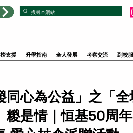
放榜支援
升學指南
全人發展
考察交流
到校
糉同心為公益」之「全
」糉是情｜恒基50周年