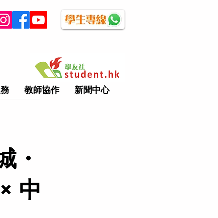
服務
教師協作
新聞中心
城・
× 中