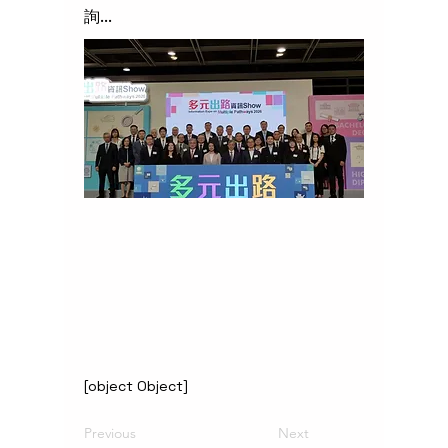
詢...
[object Object]
Previous
Next