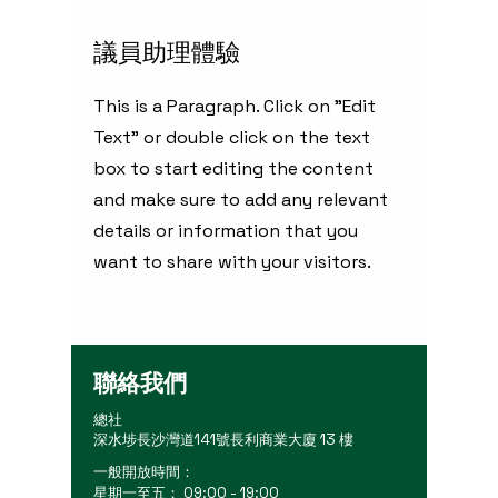
​議員助理體驗
This is a Paragraph. Click on "Edit
Text" or double click on the text
box to start editing the content
and make sure to add any relevant
details or information that you
want to share with your visitors.
聯絡我們
總社
深水埗長沙灣道141號長利商業大廈 13 樓
一般開放時間：
星期一至五： 09:00 - 19:00