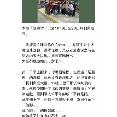
本屆「訓練營」已於1月19日至20日順利完成
🎊。
「訓練營？咪啫係O-Camp。」應該不外乎各
種破冰遊戲、團隊任務；又或者於夜深之時在
宿舍內談天說地，捱通宵睇日出。
大抵都應該如此，對吧？
第一日早上醒來，你睡眼惺忪。但經過「迎新
夜」的洗禮，你再沒有走錯地方。你徑直走到
「長利商業大廈」13樓，放下那沉甸甸的行
李，然後便開始了那個叫甚麼「華爾滋」的破
冰遊戲。看到眾人笨手笨腳般「手舞足蹈」，
你笑個不停，同時不忘舉起手機，為同伴留下
「倩影」。
你心想：「的確如此」。
但隨後又好像有點不太一樣。