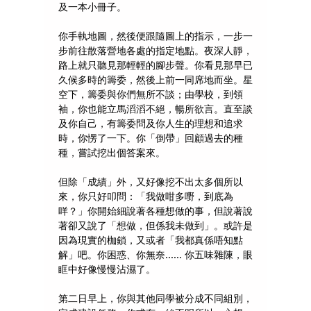
及一本小冊子。
你手執地圖，然後便跟隨圖上的指示，一步一
步前往散落營地各處的指定地點。夜深人靜，
路上就只聽見那輕輕的腳步聲。你看見那早已
久候多時的籌委，然後上前一同席地而坐。星
空下，籌委與你們無所不談；由學校，到領
袖，你也能立馬滔滔不絕，暢所欲言。直至談
及你自己，有籌委問及你人生的理想和追求
時，你愣了一下。你「倒帶」回顧過去的種
種，嘗試挖出個答案來。
但除「成績」外，又好像挖不出太多個所以
來，你只好叩問：「我做咁多嘢，到底為
咩？」你開始細說著各種想做的事，但說著說
著卻又說了「想做，但係我未做到」。或許是
因為現實的枷鎖，又或者「我都真係唔知點
解」吧。你困惑、你無奈...... 你五味雜陳，眼
眶中好像慢慢沾濕了。
第二日早上，你與其他同學被分成不同組別，