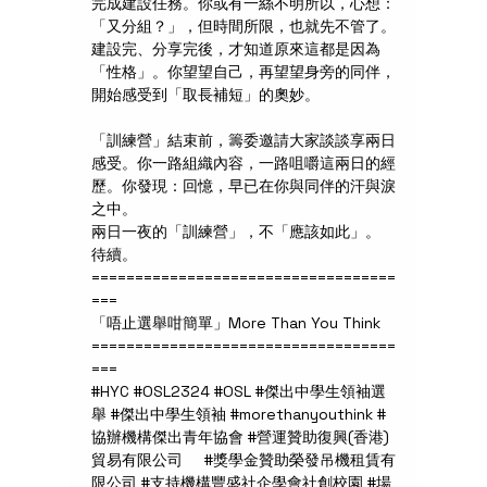
完成建設任務。你或有一絲不明所以，心想：
「又分組？」，但時間所限，也就先不管了。
建設完、分享完後，才知道原來這都是因為
「性格」。你望望自己，再望望身旁的同伴，
開始感受到「取長補短」的奧妙。
「訓練營」結束前，籌委邀請大家談談享兩日
感受。你一路組織內容，一路咀嚼這兩日的經
歷。你發現：回憶，早已在你與同伴的汗與淚
之中。
兩日一夜的「訓練營」，不「應該如此」。
待續。
===================================
===
「唔止選舉咁簡單」More Than You Think
===================================
===
#HYC #OSL2324 #OSL #傑出中學生領袖選
舉 #傑出中學生領袖 #morethanyouthink #
協辦機構傑出青年協會 #營運贊助復興(香港)
貿易有限公司     #獎學金贊助榮發吊機租賃有
限公司 #支持機構豐盛社企學會社創校園 #場