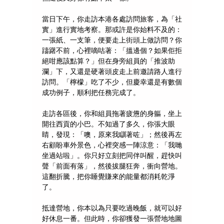
當日下午，你走訪本港各處訪問旅客，為「社
實」進行實地考察。那或許是你始料不及的：
一張紙、一支筆，便要走上街頭上做訪問？你
躊躇不前，心裡嘀咕著：「搵邊個？如果佢拒
絕咁應該點算？」但在身旁組員的「推波助
瀾」下，又還是硬著頭皮走上前邀請路人進行
訪問。「檸檬」吃了不少，但慶幸還是有數個
成功例子，順利把任務完成了。
走訪各區後，你和組員拖著疲憊的身軀，坐上
開往西貢的小巴。不知過了多久，你張大眼
睛，發現：「噢，原來我瞓著咗」；然後再左
右顧盼車外景色，心裡突感一陣涼意：「我哋
坐過站啦」。你只好立刻把同伴叫醒，趕快叫
聲「前面有落」，然後拔腿狂奔，衝向營地。
這翻折騰，把你睡覺賺來的能量都消耗乾淨
了。
抵達營地，你本以為只要吃過晚飯，就可以好
好休息一番。但此時，你卻獲發一張營地地圖