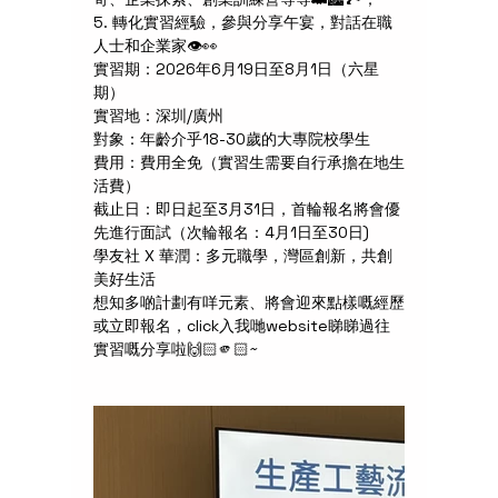
5. 轉化實習經驗，參與分享午宴，對話在職
人士和企業家👁️👀
實習期：2026年6月19日至8月1日（六星
期）
實習地：深圳/廣州
對象：年齡介乎18-30歲的大專院校學生
費用：費用全免（實習生需要自行承擔在地生
活費）
截止日：即日起至3月31日，首輪報名將會優
先進行面試（次輪報名：4月1日至30日)
學友社 X 華潤：多元職學，灣區創新，共創
美好生活
想知多啲計劃有咩元素、將會迎來點樣嘅經歷
或立即報名，click入我哋website睇睇過往
實習嘅分享啦🙌🏻🫵🏻~