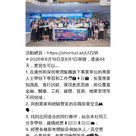
活動網頁：https://shorturl.at/LfZ2W
🫵2026年6月19日至8月1日舉辦，透過44
天，實習生可以….
1. 在廣州和深圳華潤集團旗下事業單位的專業
人士帶領下學習和工作🧑‍🏫👩🏻‍🏫，拓寬專業
知識面、進行試錯、展現創意思維，崗位覆蓋
金融、醫藥、工程、媒體、貿易、物業管理等
不同領域； 
2. 與創業家和經驗豐富的在職前輩交流👥
🗣️；
3. 找到志同道合的同行夥伴，結合本社同工
分享帶領，建構經歷🧍🏻🧍‍♀️🧍🏻🧍‍♀️💼；
4. 經歷各種新奇體驗😝例如水上／高空歷
奇、企業探索、創業訓練營等等🚄🏙️🏞️；