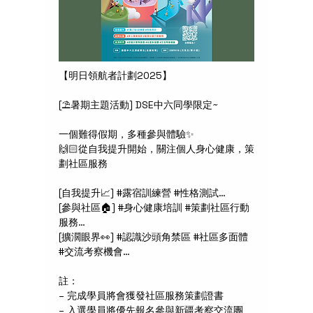
【明日領航者計劃2025】
[⛱️暑期主題活動] DSE中六同學限定~
一個難得假期，多種參與體驗✨
🙌🏻從自我提升開始，關注個人身心健康，策
劃社區服務
[自我提升📈] #露宿訓練營 #性格測試…
[參與社區🏠] #身心健康培訓 #策劃社區行動
服務…
[擴濶眼界👀] #認識沙頭角禁區 #社區多面體 
#交流考察機會…
註：
– 完成學員將會獲發社區服務策劃證書
– 入選學員將優先報名參與新疆考察交流團