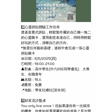
1️⃣心靈拼貼體驗工作坊🦋
透過直覺式拼貼，輕鬆製作屬於自己獨一無二
的心靈圖卡，運用創意表達自己，同時用輕鬆
好玩的方式，清晰自己的方向。
*無需任何藝術基礎，過程中會完成一張心靈
拼貼圖卡
📅日期 : 8/5/2025(四) 
🕘時間 : 19:00-21:00
👤對象：高中學生(中六DSE同學優先)、大專
生、在職青年 
👥名額 : 16人
💰費用：免費
📍地點：學友社總社(深水埗)
2️⃣財富流沙盤💰
You only live once！但如果讓你有一次綵排
的機會，你會如何選擇屬於你的道路？是次體