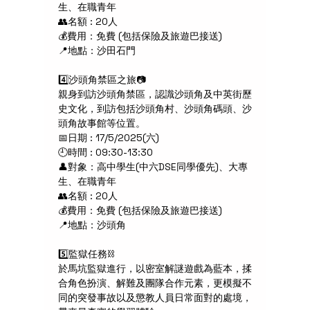
生、在職青年 
👥名額 : 20人
💰費用：免費 (包括保險及旅遊巴接送)
📍地點：沙田石門
4️⃣沙頭角禁區之旅📷
親身到訪沙頭角禁區，認識沙頭角及中英街歷
史文化，到訪包括沙頭角村、沙頭角碼頭、沙
頭角故事館等位置。
📅日期 : 17/5/2025(六) 
🕘時間 : 09:30-13:30
👤對象：高中學生(中六DSE同學優先)、大專
生、在職青年 
👥名額 : 20人
💰費用：免費 (包括保險及旅遊巴接送)
📍地點：沙頭角
5️⃣監獄任務⛓️
於馬坑監獄進行，以密室解謎遊戲為藍本，揉
合角色扮演、解難及團隊合作元素，更模擬不
同的突發事故以及懲教人員日常面對的處境，