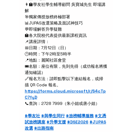
👨‍🏫
學友社學生輔導顧問 吳寶城先生 即場講
解
🎯
獨家傳授放榜終極部署
📊
JUPAS改選策略及面試神技巧
💬
即場解答升學疑難
🏫
各大院校代表提供最新課程資訊
📌
講座詳情：
📅
日期：7月12日（日）
🕒
時間：下午2時至5時半
📍
地點：麗閣社區會堂
🎟️
名額：座位有限，先到先得（成功報名將獲
通知確認）
🔗
報名方法：請即點擊以下連結報名，或掃
描 QR Code 報名。
https://forms.cloud.microsoft/r/S4cTp
C7fyD
📞
查詢：2728 7999（朱小姐或唐小姐）
#學友社
#與學生同行
#放榜輔導服務
#文憑
試放榜講座
#升學支援
#DSE2026
#JUPAS
改選
#出路指南