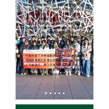
聖誕節期間，超過四十位高中生獲得寶貴機
會，前往北京進行交流。5天行程中分別拜訪
了北京大學、北京中醫藥大學和北京外國語
大會，與在京港生及招生辦老師交流互動。
除了詳細了解各院校自主或DSE成績免試招
生的要求和流程外，具體地提問氣候環境、
課程內容、社團活動等與校園生活息息相關
的話題。師兄、師姐們的精彩分享展示了大
學生活與別不同的一面，鼓舞了同學勵志奮
發努力。團員亦難得遊歷了三所高校的教與
學設施，感受其歷史底蘊和國際化面貌。
行程中除了升學規劃的部分外，我們更有帶
領團員考察北京歷史文化的部分，親身觀看
了升旗儀式、踏上居庸關長城和盧溝橋，細
閱潮起潮落和流水無聲，以耳聞目睹積累對
祖國歷史發展的認識和情感。