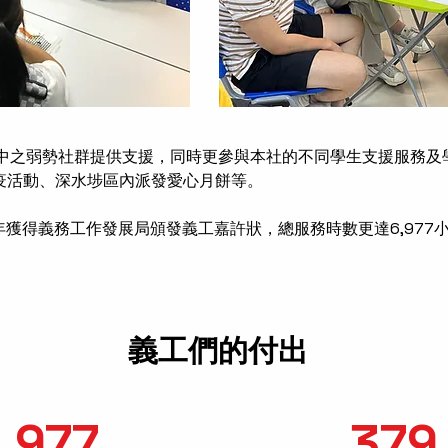
中之弱勢社群提供支援，同時更參與本社的不同學生支援服務及
uth抗疫活動、深水埗區內派發愛心月餅等。
2年獲得義務工作發展局頒發義工嘉許狀，總服務時數更達6,97
​義工們的付出
,977
379