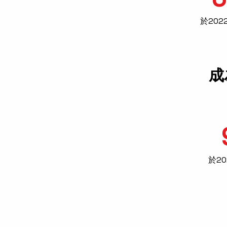
於20
成
​於