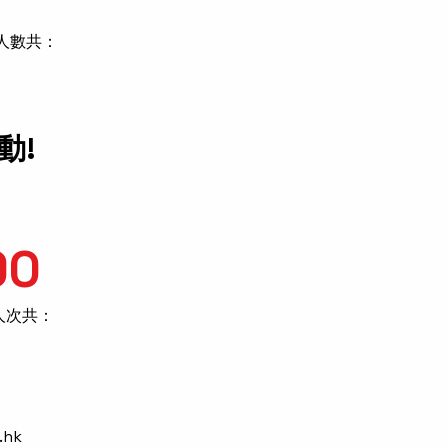
工人數共：
動!
90
人次共：
.hk