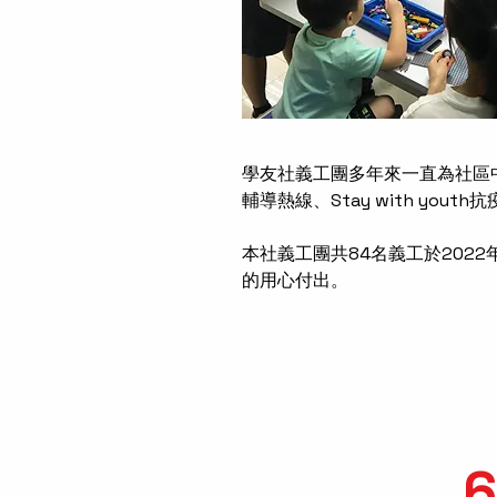
學友社義工團多年來一直為社區
輔導熱線、Stay with yo
本社義工團共84名義工於202
的用心付出。
6