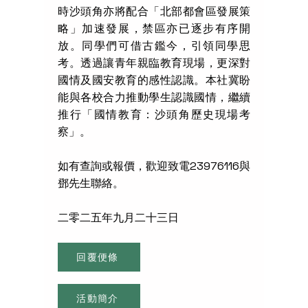
時沙頭角亦將配合「北部都會區發展策
略」加速發展，禁區亦已逐步有序開
放。同學們可借古鑑今，引領同學思
考。透過讓青年親臨教育現場，更深對
國情及國安教育的感性認識。本社冀盼
能與各校合力推動學生認識國情，繼續
推行「國情教育：沙頭角歷史現場考
察」。
如有查詢或報價，歡迎致電23976116與
鄧先生聯絡。
二零二五年九月二十三日
回覆便條
活動簡介