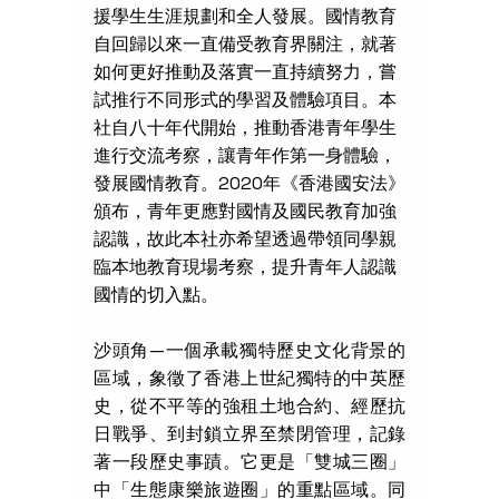
援學生生涯規劃和全人發展。國情教育
自回歸以來一直備受教育界關注，就著
如何更好推動及落實一直持續努力，嘗
試推行不同形式的學習及體驗項目。本
社自八十年代開始，推動香港青年學生
進行交流考察，讓青年作第一身體驗，
發展國情教育。2020年《香港國安法》
頒布，青年更應對國情及國民教育加強
認識，故此本社亦希望透過帶領同學親
臨本地教育現場考察，提升青年人認識
國情的切入點。
沙頭角—一個承載獨特歷史文化背景的
區域，象徵了香港上世紀獨特的中英歷
史，從不平等的強租土地合約、經歷抗
日戰爭、到封鎖立界至禁閉管理，記錄
著一段歷史事蹟。它更是「雙城三圈」
中「生態康樂旅遊圈」的重點區域。同