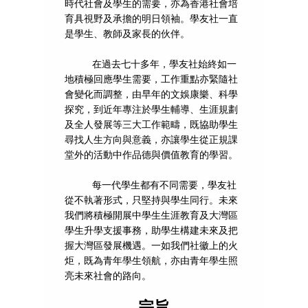
時代社會及學生的需要，亦為香港社會培
育具視野及承擔的明日領袖。學友社一直
是學生、教師及家長的伙伴。
在過去七十多年，學友社始終如一
地積極回應學生需要，工作重點亦緊隨社
會變化而調整，由早年的文娛康樂、科學
探究，到近年專注於學生輔導、生涯規劃
及全人發展等三大工作範疇，既協助學生
尋找人生方向與意義，亦讓學生從正規課
堂外的活動中作品德與價值教育的學習。
每一代學生都有不同需要，學友社
從不執著形式，只堅持與學生同行。未來
我們將積極開展中學生生涯教育及大灣區
學生升學支援事務，助學生構建未來及把
握大灣區發展機遇。一如我們社徽上的火
炬，既為青年學生領航，亦由青年學生照
亮未來社會的路向。
​宗旨