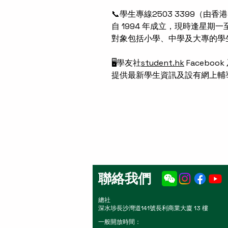
📞學生專線2503 3399（由香
自 1994 年成立，現時逢
星期一
對象包括小學、中學及大專的學
🖥️學友社
student.hk
Facebook
提供最新學生資訊及設有網上輔
聯絡我們
總社
深水埗長沙灣道141號長利商業大廈 13 樓
一般開放時間：