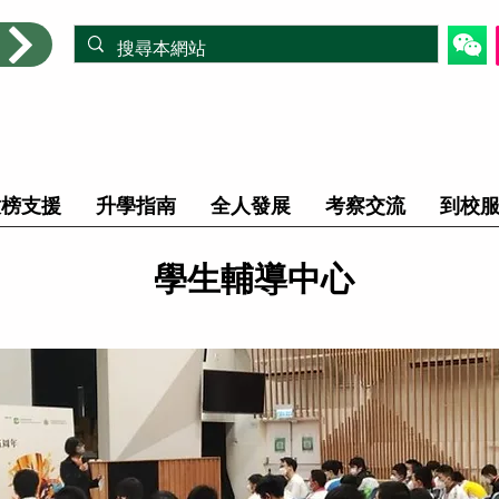
放榜支援
升學指南
全人發展
考察交流
到校
學生輔導中心
服務與時並進 為學界提供升學最佳支援