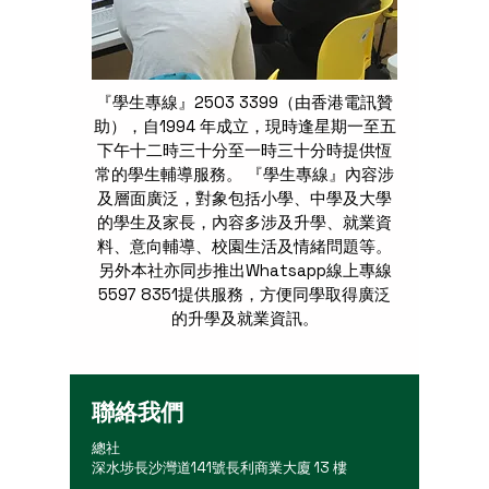
『學生專線』2503 3399（由香港電訊贊
助），自1994 年成立，現時逢星期一至五
下午十二時三十分至一時三十分時提供恆
常的學生輔導服務。 『學生專線』內容涉
及層面廣泛，對象包括小學、中學及大學
的學生及家長，內容多涉及升學、就業資
料、意向輔導、校園生活及情緒問題等。
另外本社亦同步推出Whatsapp線上專線
5597 8351
提供服務，方便同學取得廣泛
的升學及就業資訊。
聯絡我們
總社
深水埗長沙灣道141號長利商業大廈 13 樓