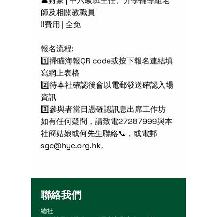
👤對象 | 中六級班主任、升學輔導組老
師及相關教職員
‼️費用 | 全免
報名流程:
1️⃣掃瞄海報QR code或按下報名連結填
寫網上表格
2️⃣待本社確認後會以電郵發送確認入場
資訊
3️⃣參與者當日憑確認訊息出席工作坊
如有任何疑問，請致電27287999與本
社簡姑娘或何先生聯絡📞，或電郵
sgc@hyc.org.hk
。
聯絡我們
總社