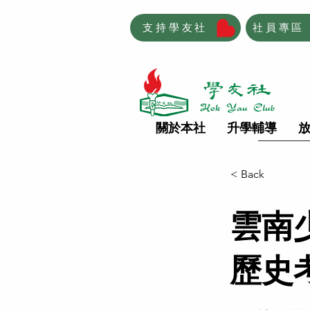
支持學友社
社員專區
關於本社
升學輔導
< Back
雲南
歷史