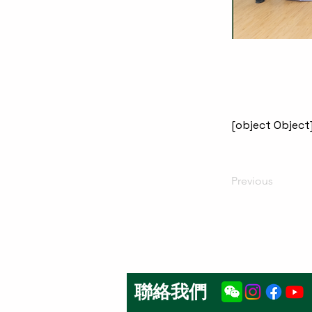
[object Object
Previous
聯絡我們