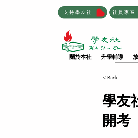
支持學友社
社員專區
關於本社
升學輔導
< Back
學友
開考