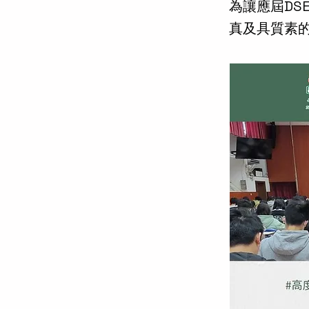
為讓應屆D
真及具質素的模